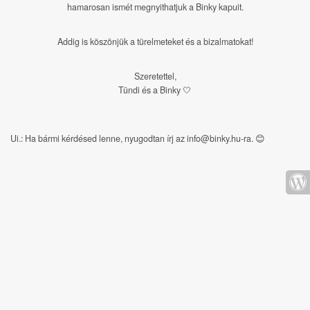
hamarosan ismét megnyithatjuk a Binky kapuit.
Addig is köszönjük a türelmeteket és a bizalmatokat!
Szeretettel,
Tündi és a Binky 🤍
Ui.: Ha bármi kérdésed lenne, nyugodtan írj az info@binky.hu-ra.
😊