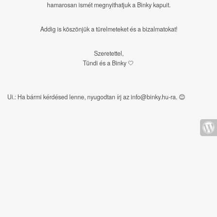
hamarosan ismét megnyithatjuk a Binky kapuit.
Addig is köszönjük a türelmeteket és a bizalmatokat!
Szeretettel,
Tündi és a Binky 🤍
Ui.: Ha bármi kérdésed lenne, nyugodtan írj az info@binky.hu-ra.
😊