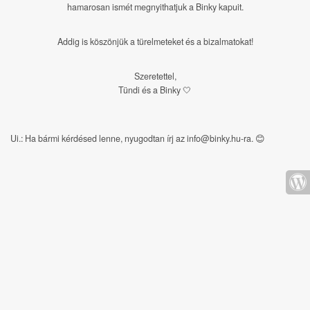
hamarosan ismét megnyithatjuk a Binky kapuit.
Addig is köszönjük a türelmeteket és a bizalmatokat!
Szeretettel,
Tündi és a Binky 🤍
Ui.: Ha bármi kérdésed lenne, nyugodtan írj az info@binky.hu-ra.
😊