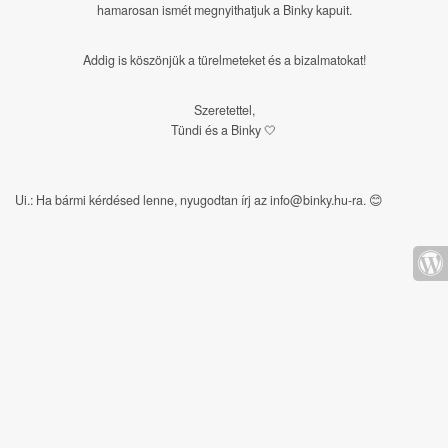
hamarosan ismét megnyithatjuk a Binky kapuit.
Addig is köszönjük a türelmeteket és a bizalmatokat!
Szeretettel,
Tündi és a Binky 🤍
Ui.: Ha bármi kérdésed lenne, nyugodtan írj az info@binky.hu-ra.
😊