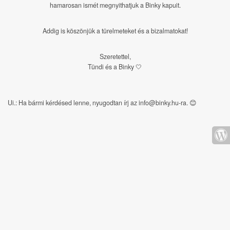
hamarosan ismét megnyithatjuk a Binky kapuit.
Addig is köszönjük a türelmeteket és a bizalmatokat!
Szeretettel,
Tündi és a Binky 🤍
Ui.: Ha bármi kérdésed lenne, nyugodtan írj az info@binky.hu-ra.
😊