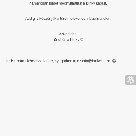
hamarosan ismét megnyithatjuk a Binky kapuit.
Addig is köszönjük a türelmeteket és a bizalmatokat!
Szeretettel,
Tündi és a Binky 🤍
Ui.: Ha bármi kérdésed lenne, nyugodtan írj az info@binky.hu-ra.
😊