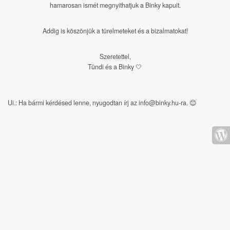
hamarosan ismét megnyithatjuk a Binky kapuit.
Addig is köszönjük a türelmeteket és a bizalmatokat!
Szeretettel,
Tündi és a Binky 🤍
Ui.: Ha bármi kérdésed lenne, nyugodtan írj az info@binky.hu-ra.
😊